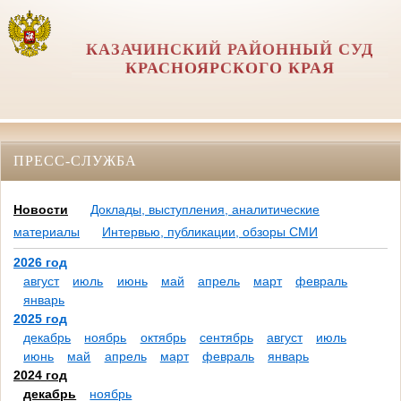
КАЗАЧИНСКИЙ РАЙОННЫЙ СУД
КРАСНОЯРСКОГО КРАЯ
ПРЕСС-СЛУЖБА
Новости
Доклады, выступления, аналитические
материалы
Интервью, публикации, обзоры СМИ
2026 год
август
июль
июнь
май
апрель
март
февраль
январь
2025 год
декабрь
ноябрь
октябрь
сентябрь
август
июль
июнь
май
апрель
март
февраль
январь
2024 год
декабрь
ноябрь